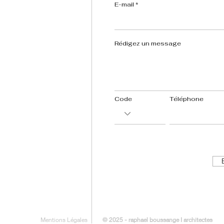
E-mail
Rédigez un message
Code
Téléphone
Mentions Légales
© 2025 - raphael boussange I architectes