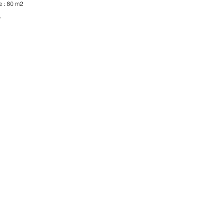
e :
80 m2
-