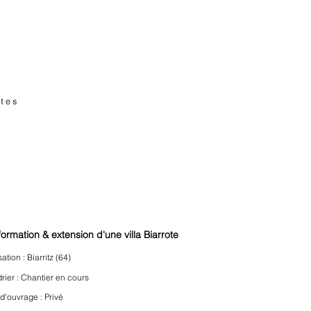
formation & extension d'une villa B
iarrote
sa
tion : Biarritz
(64
)
rier : Chantier
en cours
 d'ouvrage :
Privé